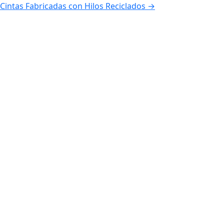
Cintas Fabricadas con Hilos Reciclados
→
de
entradas